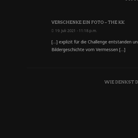
VERSCHENKE EIN FOTO – THE KK
19. Juli 2021 - 11:18 p.m.
[…] explizit für die Challenge entstanden u
Bildergeschichte vom Vermessen […]
WIE DENKST 