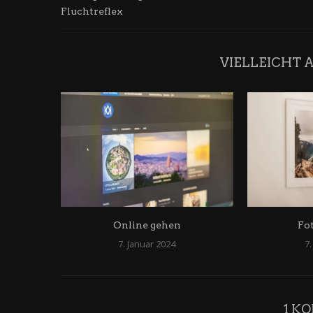
Fluchtreflex
VIELLEICHT 
Online gehen
Fo
7. Januar 2024
7.
1 K