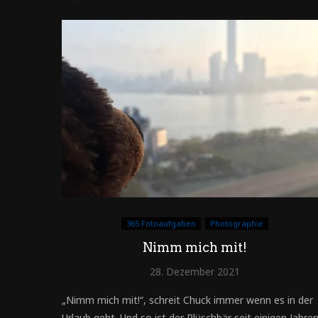
365 Fotoaufgaben
Photographie
Nimm mich mit!
28. Dezember 2021
„Nimm mich mit!“, schreit Chuck immer wenn es in der
Urlaub geht. Und so ist der Plüschbär seit einigen Jahre