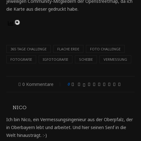
jeweiligen Community-Mitgliedern der Openstreetmap, da ich
die Karte aus dieser gedruckt habe.
365 TAGE CHALLENGE
FLACHE ERDE
FOTO CHALLENGE
FOTOGRAFIE
IGFOTOGRAFIE
SCHEIBE
VERMESSUNG
0 Kommentare
0
NICO
Ich bin Nico, ein Vermessungsingenieur aus der Oberpfalz, der
in Oberbayern lebt und arbeitet. Und hier seinen Senf in die
Welt hinausträgt. :-)