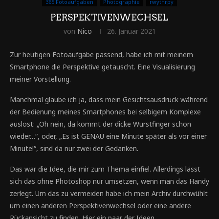
365 Fotoaufgaben
Photographie
rwythrpy
PERSPEKTIVENWECHSEL
von
Nico
26. Januar 2021
Zur heutigen Fotoaufgabe passend, habe ich mit meinem
Smartphone die Perspektive getauscht. Eine Visualisierung
meiner Vorstellung.
Manchmal glaube ich ja, dass mein Gesichtsausdruck während
der Bedienung meines Smartphones bei selbigem Komplexe
auslöst: „Oh nein, da kommt der dicke Wurstfinger schon
wieder…“, oder, „Es ist GENAU eine Minute später als vor einer
Minute!“, sind da nur zwei der Gedanken.
Das war die Idee, die mir zum Thema einfiel. Allerdings lässt
sich das ohne Photoshop nur umsetzen, wenn man das Handy
zerlegt. Um das zu vermeiden habe ich mein Archiv durchwühlt
um einen anderen Perspektivenwechsel oder eine andere
Rückansicht zu finden. Hier ein paar der Ideen.