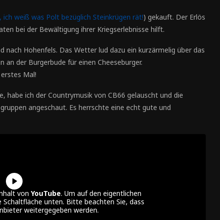
, ich weiß was Polt bezüglich Steinkrügen rät!
) gekauft. Der Erlös
ten bei der Bewältigung ihrer Kriegserlebnisse hilft.
 nach Hohenfels. Das Wetter lud dazu ein kurzärmelig über das
on an der Burgerbude für einen Cheeseburger.
erstes Mal!
e, habe ich der Countrymusik von CB66 gelauscht und die
gruppen angeschaut. Es herrschte eine echt gute und
inhalt von
YouTube
. Um auf den eigentlichen
ie Schaltfläche unten. Bitte beachten Sie, dass
anbieter weitergegeben werden.