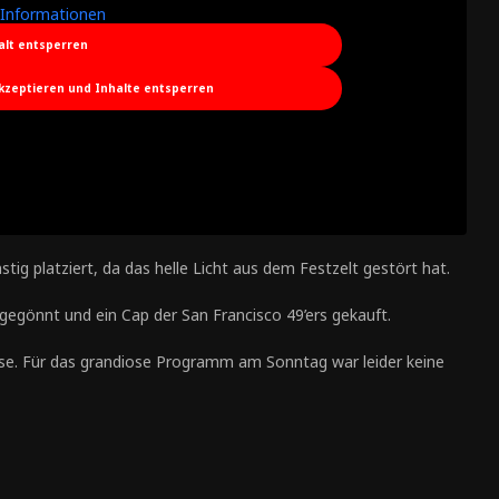
Informationen
alt entsperren
akzeptieren und Inhalte entsperren
ig platziert, da das helle Licht aus dem Festzelt gestört hat.
gegönnt und ein Cap der San Francisco 49’ers gekauft.
se. Für das grandiose Programm am Sonntag war leider keine