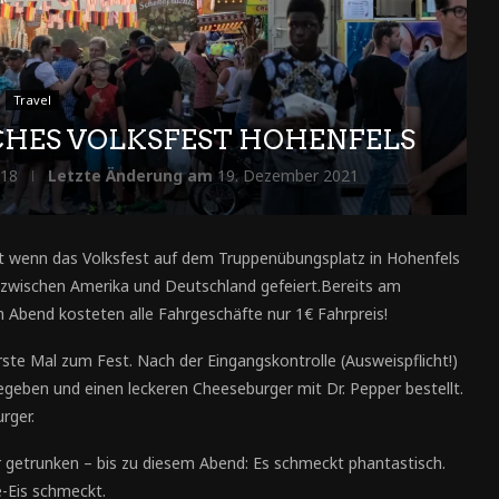
Travel
HES VOLKSFEST HOHENFELS
018
Letzte Änderung am
19. Dezember 2021
ight wenn das Volksfest auf dem Truppenübungsplatz in Hohenfels
 zwischen Amerika und Deutschland gefeiert.
Bereits am
m Abend kosteten alle Fahrgeschäfte nur 1€ Fahrpreis!
ste Mal zum Fest. Nach der Eingangskontrolle (Ausweispflicht!)
egeben und einen leckeren Cheeseburger mit Dr. Pepper bestellt.
rger.
r getrunken – bis zu diesem Abend: Es schmeckt phantastisch.
e-Eis schmeckt.