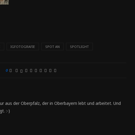
E
IGFOTOGRAFIE
SPOT AN
SPOTLIGHT
0
ur aus der Oberpfalz, der in Oberbayern lebt und arbeitet. Und
t. :-)