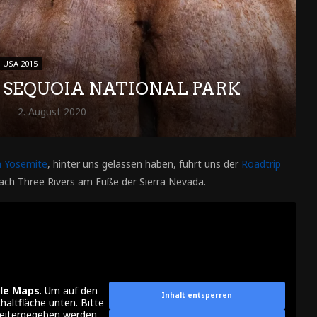
USA 2015
– SEQUOIA NATIONAL PARK
2. August 2020
n Yosemite
, hinter uns gelassen haben, führt uns der
Roadtrip
nach Three Rivers am Fuße der Sierra Nevada.
le Maps
. Um auf den
Inhalt entsperren
chaltfläche unten. Bitte
weitergegeben werden.