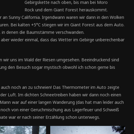
Gebirgskette nach oben, bis man bei Moro
Rock und dem Giant Forest herauskommt.
r an Sunny California. Irgendwann waren wir dann in den Wolken
uren. Bei kalten +5°C stiegen wir im Giant Forest aus dem Auto.
en, in denen die Baumstämme verschwanden.
t aber wieder einmal, dass das Wetter im Gebirge unberechenbar
n wir uns im Wald der Riesen umgesehen. Beeindruckend sind
lkung den Besuch sogar mystisch obwohl ich schon gerne bis
h auch noch an zu schneien! Das Thermometer im Auto zeigte
n der Luft. Im dichten Schneetreiben haben wir dann noch einen
Mann war auf einer langen Wanderung (das hat man leider auch
 noch von einer Geruchmischung aus Lagerfeuer und Schweiß
ate war er nach seiner Erzählung schon unterwegs.