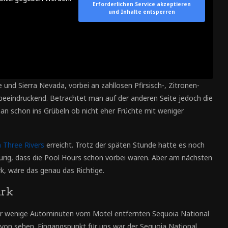
Erforderlichen Service akzeptieren
und Inhalte entsperren
und Sierra Nevada, vorbei an zahllosen Pfirsisch-, Zitronen-
h beeindruckend. Betrachtet man auf der anderen Seite jedoch die
 schon ins Grübeln ob nicht eher Früchte mit weniger
n Three Rivers
erreicht. Trotz der späten Stunde hatte es noch
urig, dass die Pool Hours schon vorbei waren. Aber am nächsten
, wäre das genau das Richtige.
ark
nur wenige Autominuten vom Motel entfernten Sequoia National
davon sehen. Eingangspunkt für uns war der Sequoia National