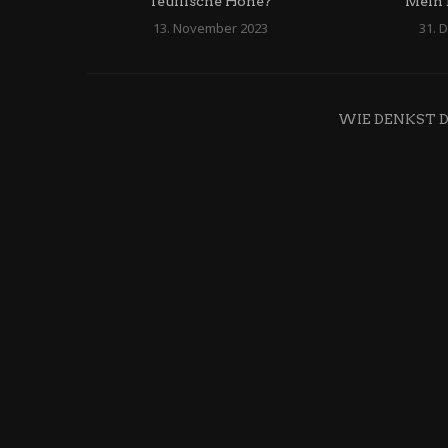
Teuflische Höhe?
Mein 
13. November 2023
31. 
WIE DENKST 