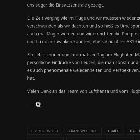
uns sogar die Einsatzzentrale gezeigt.
Die Zeit verging wie im Fluge und wir mussten wieder z
verschwunden als wir dachten und so hieß es Umdispon
auch mal länger werden und wir erreichten die Parkpos
und Lu noch zuwinken konnten, ehe sie auf ihrer A319 i
Ein sehr schöner und informativer Tag am Flughafen M
persönliche Eindrücke von Leuten, die man sonst nur 
es auch phenomenale Gelegenheiten und Perspektiven, 
hat.
Vielen Dank an das Team von Lufthansa und vom Flughaf
COSMO UND LU
CRANESPOTTING
D-AILU
DAILU