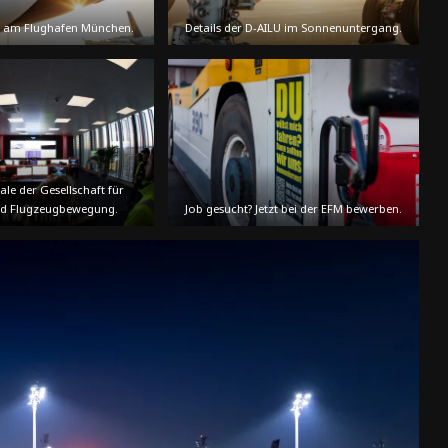
ht am Flughafen München.
Details der D-AILU im Sonnenuntergang.
ale der Gesellschaft für
nd Flugzeugbewegung.
Job gesucht? Jetzt bei der EFM bewerben.