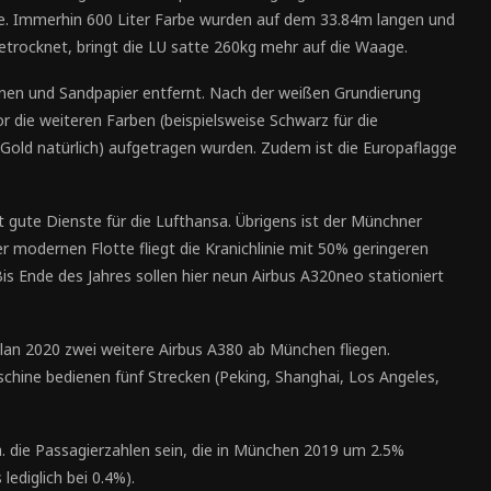
e. Immerhin 600 Liter Farbe wurden auf dem 33.84m langen und
getrocknet, bringt die LU satte 260kg mehr auf die Waage.
hinen und Sandpapier entfernt. Nach der weißen Grundierung
 die weiteren Farben (beispielsweise Schwarz für die
 Gold natürlich) aufgetragen wurden. Zudem ist die Europaflagge
t gute Dienste für die Lufthansa. Übrigens ist der Münchner
er modernen Flotte fliegt die Kranichlinie mit 50% geringeren
 Ende des Jahres sollen hier neun Airbus A320neo stationiert
an 2020 zwei weitere Airbus A380 ab München fliegen.
hine bedienen fünf Strecken (Peking, Shanghai, Los Angeles,
a. die Passagierzahlen sein, die in München 2019 um 2.5%
lediglich bei 0.4%).