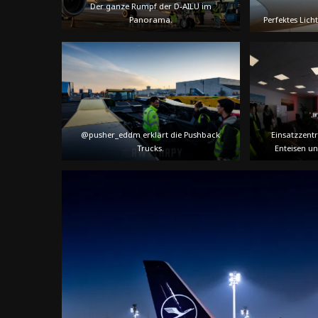
Der ganze Rumpf der D-AILU im
Panorama.
Perfektes Lic
@pusher_eddm erklärt die Pushback
Einsatzzentr
Trucks.
Enteisen u