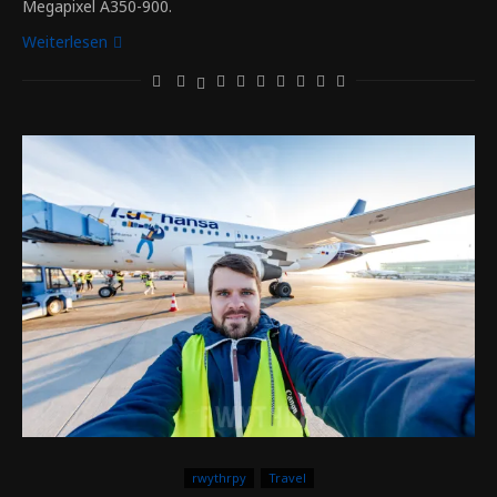
Megapixel A350-900.
Weiterlesen
rwythrpy
Travel