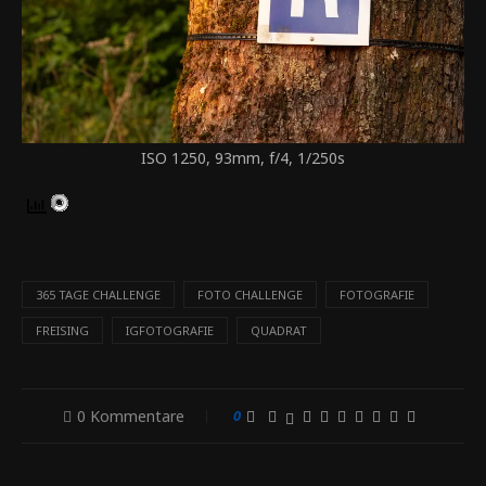
ISO 1250, 93mm, f/4, 1/250s
365 TAGE CHALLENGE
FOTO CHALLENGE
FOTOGRAFIE
FREISING
IGFOTOGRAFIE
QUADRAT
0 Kommentare
0