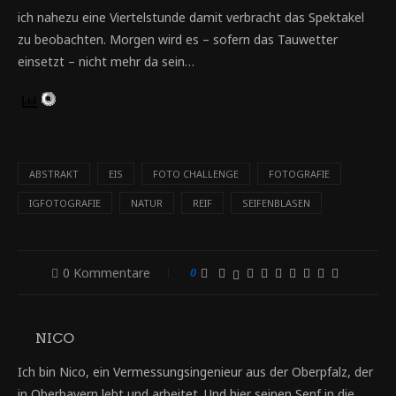
ich nahezu eine Viertelstunde damit verbracht das Spektakel
zu beobachten. Morgen wird es – sofern das Tauwetter
einsetzt – nicht mehr da sein…
ABSTRAKT
EIS
FOTO CHALLENGE
FOTOGRAFIE
IGFOTOGRAFIE
NATUR
REIF
SEIFENBLASEN
0 Kommentare
0
NICO
Ich bin Nico, ein Vermessungsingenieur aus der Oberpfalz, der
in Oberbayern lebt und arbeitet. Und hier seinen Senf in die