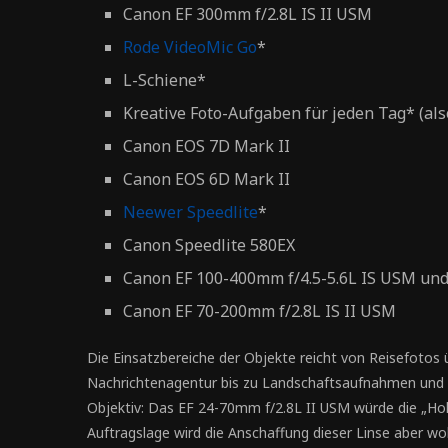
Canon EF 300mm f/2.8L IS II USM
Rode VideoMic Go
*
L-Schiene*
Kreative Foto-Aufgaben für jeden Tag* (als
Canon EOS 7D Mark II
Canon EOS 6D Mark II
Neewer Speedlite
*
Canon Speedlite 580EX
Canon EF 100-400mm f/4.5-5.6L IS USM un
Canon EF 70-200mm f/2.8L IS II USM
Die Einsatzbereiche der Objekte reicht von Reisefotos 
Nachrichtenagentur bis zu Landschaftsaufnahmen und Po
Objektiv: Das EF 24-70mm f/2.8L II USM würde die „Hol
Auftragslage wird die Anschaffung dieser Linse aber wo