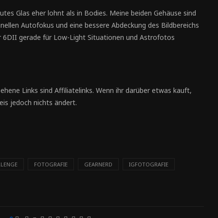
n gutes Glas eher lohnt als in Bodies. Meine beiden Gehäuse sind
hnellen Autofokus und eine bessere Abdeckung des Bildbereichs
r 6DII gerade für Low-Light Situationen und Astrofotos
ehene Links sind Affiliatelinks. Wenn ihr darüber etwas kauft,
eis jedoch nichts ändert.
LLENGE
FOTOGRAFIE
GEARNERD
IGFOTOGRAFIE