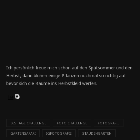
Bienenfleißig. ISO640, 100mm, f/2.8, 1/640s
Ich persönlich freue mich schon auf den Spätsommer und den
Herbst, dann blühen einige Pflanzen nochmal so richtig auf
bevor sich die Bäume ins Herbstkleid werfen.
365 TAGE CHALLENGE
FOTO CHALLENGE
FOTOGRAFIE
GARTENSAFARI
IGFOTOGRAFIE
STAUDENGARTEN