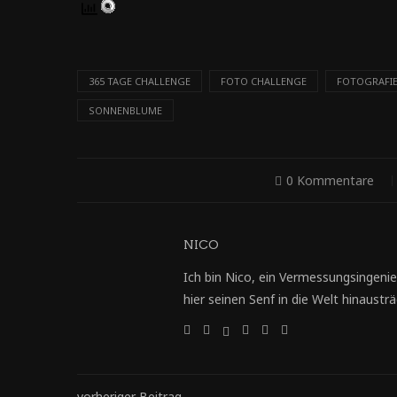
365 TAGE CHALLENGE
FOTO CHALLENGE
FOTOGRAFI
SONNENBLUME
0 Kommentare
NICO
Ich bin Nico, ein Vermessungsingenie
hier seinen Senf in die Welt hinausträg
vorheriger Beitrag